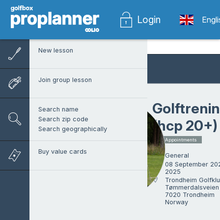
Login
Engl
New lesson
Join group lesson
Golftreni
Search name
Search zip code
(hcp 20+)
Search geographically
1 x Appointments
Buy value cards
General
08 September 20
2025
Trondheim Golfklu
Tømmerdalsveien 
7020 Trondheim

Norway
Tom Vollan