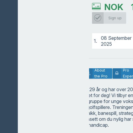
NOK
Head pro
Sign up
08 September
1.
2025
Lesson
About
Pro
Description
the Pro
Exper
Er du mellom 19 og 29 år og har over 20
dette treningstilbudet for deg! Vi tilbyr e
utviklende treningsgruppe for unge voks
tryggere og bedre golfspillere. Treninge
grunnleggende teknikk, banespill, strate
gir progresjon – uansett om du nylig har 
eller er på vei ned i handicap.